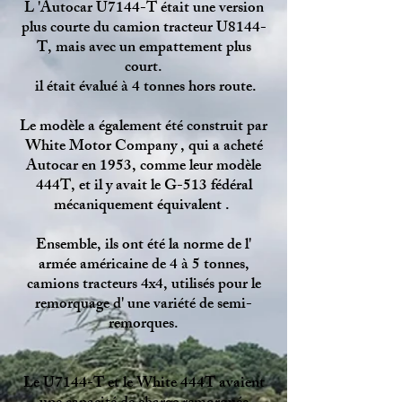
L 'Autocar U7144-T était une version
plus courte du camion tracteur U8144-
T, mais avec un empattement plus
court.
il était évalué à 4 tonnes hors route.
Le modèle a également été construit par
White Motor Company , qui a acheté
Autocar en 1953, comme leur modèle
444T, et il y avait le G-513 fédéral
mécaniquement équivalent .
Ensemble, ils ont été la norme de l'
armée américaine de 4 à 5 tonnes,
camions tracteurs 4x4, utilisés pour le
remorquage d' une variété de semi-
remorques.
Le U7144-T et le White 444T avaient