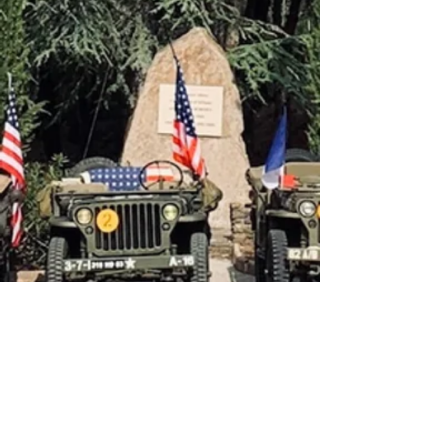
Moteur : Origine,Hercules RXC - 112
hp essence
6 cylindres en ligne de 8,67 litres
Aujourd'hui, Renault turbo du M230,
230cv