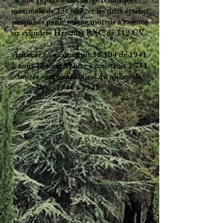
une capacité de charge remorquée
maximale de 13t 600, et les deux étaient
propulsés par le même moteur à essence
six cylindres Hercules RXC de 112 CV.
Autocar en a construit 11 104 de 1941
à août 1945 et White a construit 2 751
unités supplémentaires du milieu de
1944 à 1945.