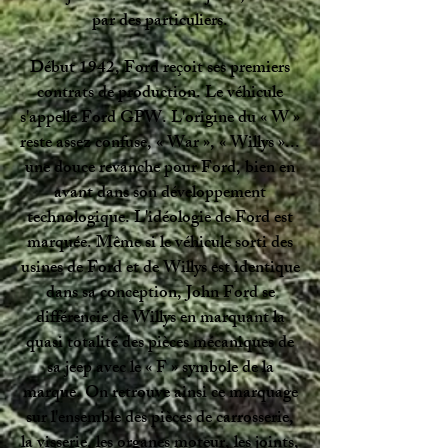
par des particuliers.
Début 1942, Ford reçoit ses premiers
contrats de production. Le véhicule
s'appelle Ford GPW. L'origine du « W »
reste assez confuse, « War », « Willys »...
une douce revanche pour Ford, bien en
avant dans son développement
technologique. L'idéologie de Ford est
marquée. Même si le véhicule sorti des
usines de Ford et de Willys est identique
dans sa conception, John Ford se
différencie de Willys en marquant la
quasi totalité des pièces mécaniques de
sa jeep avec le « F » symbole de la
marque. On retrouve ainsi ce marquage
sur l'ensemble des pièces de carrosserie,
la visserie, les organes moteur, les joints,