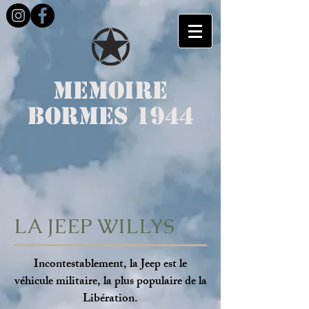
MEMOIRE
BORMES 1944
LA JEEP WILLYS
Incontestablement, la Jeep est le
véhicule militaire, la plus populaire de la
Libération.