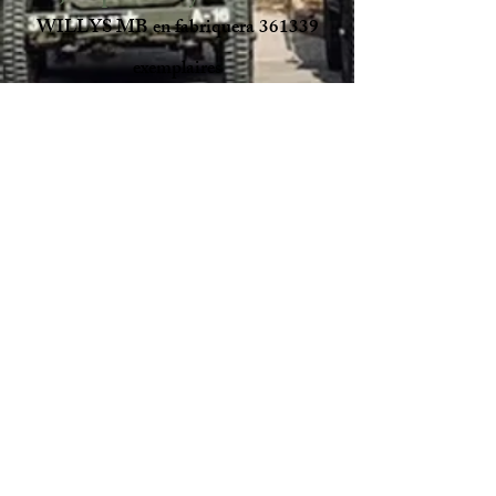
WILLYS MB en fabriquera 361339
exemplaires
Truck, Command Reconnaissance,
1/4-TON, 4x4
Moteur : Willys Overland MB, 4 cyl.
essence, 60 ch. à 3 820 tr/min
Transmission : embrayage à sec avec
boîte de vitesses à trois rapports, boîte
de transfert à deux rapports
Freinage : tambours hydrauliques sur les
quatre roues
Suspensions : lames semi-elliptiques