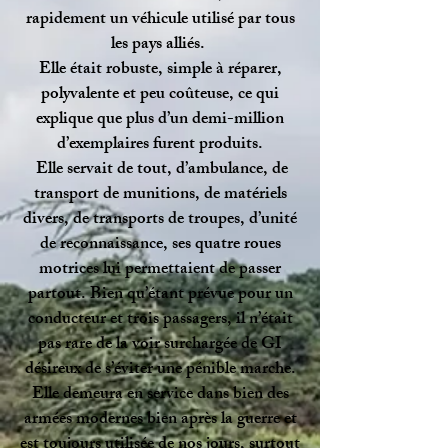
rapidement un véhicule utilisé par tous
les pays alliés.
Elle était robuste, simple à réparer,
polyvalente et peu coûteuse, ce qui
explique que plus d’un demi-million
d’exemplaires furent produits.
Elle servait de tout, d’ambulance, de
transport de munitions, de matériels
divers, de transports de troupes, d’unité
de reconnaissance, ses quatre roues
motrices lui permettaient de passer
partout. Bien qu’étant prévue pour un
conducteur et trois passagers, il n’était
pas rare de la voir surchargée de GI
désireux de s’éviter une pénible marche.
Elle demeura en service dans bien des
armées modernes bien après la guerre et
est toujours utilisée de nos jours, surtout