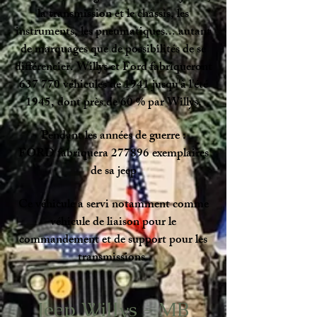
la transmission et le châssis, les
instruments, les pneumatiques... autant
de marquages que de possibilités de se
différencier. Willys et Ford fabriqueront
637 770 véhicules de 1941 jusqu'à l'été
1945, dont près de 60 % par Willys.
Pendant les années de guerre :
FORD fabriquera 277896 exemplaires
de sa jeep
Ce véhicule a servi notamment comme
véhicule de liaison pour le
commandement et de support pour les
transmissions.
Jeep W
illys
-
MB