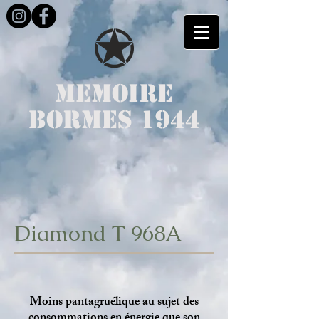
MEMOIRE
BORMES 1944
Diamond T 968A
Moins pantagruélique au sujet des
consommations en énergie que son