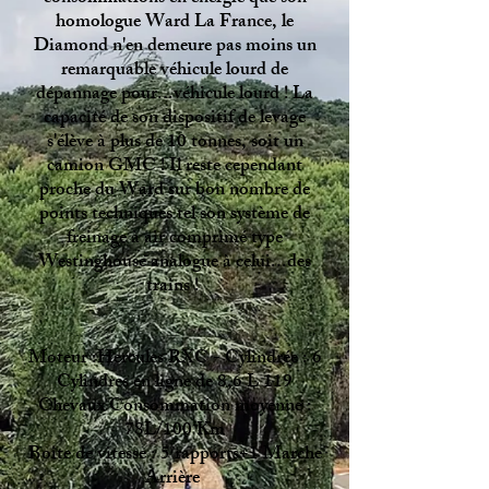
homologue Ward La France, le
Diamond n'en demeure pas moins un
remarquable véhicule lourd de
dépannage pour...véhicule lourd ! La
capacité de son dispositif de levage
s'élève à plus de 10 tonnes, soit un
camion GMC ! Il reste cependant
proche du Ward sur bon nombre de
points techniques tel son système de
freinage à air comprimé type
Westinghouse analogue à celui...des
trains !
Moteur :Hercules RXC - Cylindrée : 6
Cylindres en ligne de 8,6 L 119
Chevaux Consommation moyenne :
78L/100 Km
Boîte de vitesse : 5 rapports+1 Marche
Arrière