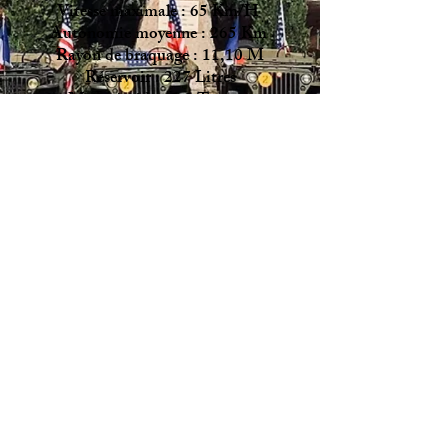
Vitesse maximale : 65 Km/H
Autonomie moyenne : 265 Km
Rayon de braquage : 11,10 M
Réservoir : 227 Litres
Masse à vide : 9,3 Tonnes
Masse en charge : 10,050 T
Longueur : 7,42 Mètres
Largeur : 2,44 M
Hauteur : 3,00 M
Empattement : 3,84 M
Tension circuit d'allumage : 6 V
Freinage : Air comprimé
(Westinghouse) Pneus :9,00x20
Dispositif de levage Holmes par treuil et
flèches.
Capacité du treuil avant : 7 tonnes
Doté d'un compresseur d'air