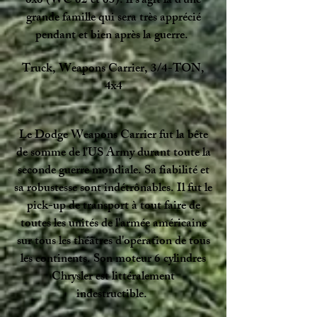
6x6 (WC 62 et 63). il s’agit là d’une
grande famille qui sera très apprécié
pendant et bien après la guerre.
Truck, Weapons Carrier, 3/4-TON,
4x4
Le Dodge Weapons Carrier fut la bête
de somme de l'US Army durant toute la
seconde guerre mondiale. Sa fiabilité et
sa robustesse sont indétrônables. Il fut le
pick-up de transport à tout faire de
toutes les unités de l'armée américaine
sur tous les théâtres d'opération de tous
les continents. Son moteur 6 cylindres
Chrysler est littéralement
indestructible.