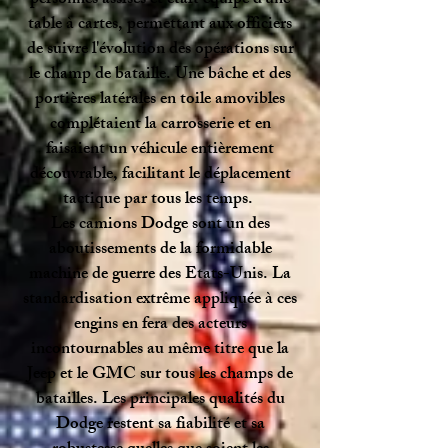
personnes assises et était équipé d'une
table à cartes, permettant aux officiers
de suivre l'évolution des opérations sur
le champ de bataille. Une bâche et des
portières latérales en toile amovibles
complétaient la carrosserie et en
faisaient un véhicule entièrement
découvrable, facilitant le déplacement
tactique par tous les temps.
Les camions Dodge sont un des
aboutissements de la formidable
machine de guerre des Etats-Unis. La
standardisation extrême appliquée à ces
engins en fera des acteurs
incontournables au même titre que la
Jeep et le GMC sur tous les champs de
batailles. Les principales qualités du
Dodge restent sa fiabilité et sa