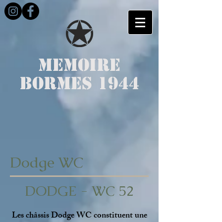
MEMOIRE
BORMES 1944
Dodge WC
DODGE - WC 52
Les châssis Dodge WC constituent une