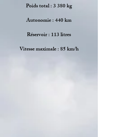
Poids total : 3 380 kg
Autonomie : 440 km
Réservoir : 113 litres
Vitesse maximale : 85 km/h