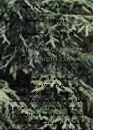
Autonomie : 440 km
Réservoir : 113 litres
Vitesse maximale : 85 km/h
DODGE WC 56 -
Command car
Le Dodge modèle" Command Car "
série WC-56 et WC-57 était utilisé
pour des fonctions de liaison et
transport d'officiers d'état-major dans
presque toutes les unités de combat
américaines et alliées. Le véhicule avait
une capacité de transport de cinq