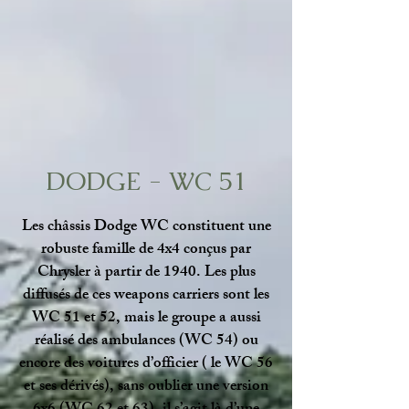
DODGE - WC 51
Les châssis Dodge WC constituent une
robuste famille de 4x4 conçus par
Chrysler à partir de 1940. Les plus
diffusés de ces weapons carriers sont les
WC 51 et 52, mais le groupe a aussi
réalisé des ambulances (WC 54) ou
encore des voitures d’officier ( le WC 56
et ses dérivés), sans oublier une version