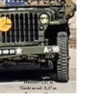
robustesse quelles que soient les
conditions climatiques sur le théâtre des
opérations.
Les Dodge, qu'ils soient de la classe 1/2
ton à 3/4 ton, sont produits par Dodge
Brothers Corporation, une division
automobile militaire de la Chrysler
Corporation.
Poids à vide : 2.440 kg
Poids en Charge : 3.120 kg
Longueur : 4,46 m
Largeur : 2 m
Hauteur : 2,07 m
Garde au sol : 0,27 m
Puissance : 92cv
Consommation : 29,5 L/100 km
Vitesse : 85 km/h