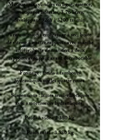
Moteur : six cylindres en ligne, essence,
à soupapes latérales, 3,76 litres,
développant 92ch à 3200 tr/ min
Transmission : embrayage à sec, boite
de vitesse à quatre rapports avec marche
arrière, boîte de transfert à deux
rapports avec pont avant décrabotable
Freinage : freins à tambours
hydrauliques sur les quatre roues
Suspensions : lames semi-elliptiques
avec amortisseurs hydrauliques
Poids à vide : 2 380 kg
Poids total : 3 380 kg